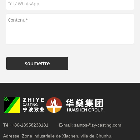
soumettre
Tél:
+86-18958238181
E-mail:
santos@zy-casting.com
Adresse:
Zone industrielle de Xiachen, ville de Chunhu,