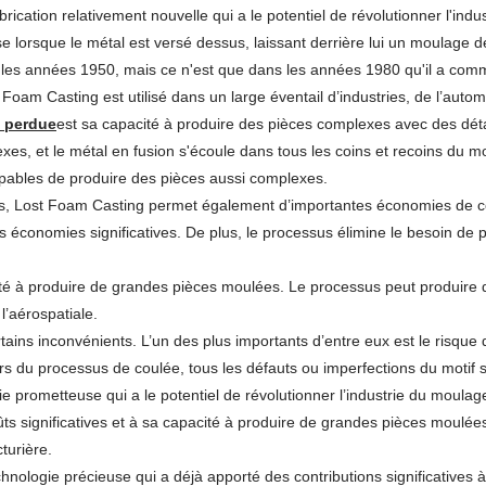
brication relativement nouvelle qui a le potentiel de révolutionner l'in
 lorsque le métal est versé dessus, laissant derrière lui un moulage d
 les années 1950, mais ce n'est que dans les années 1980 qu'il a com
Foam Casting est utilisé dans un large éventail d’industries, de l’automo
 perdue
est sa capacité à produire des pièces complexes avec des dét
s, et le métal en fusion s'écoule dans tous les coins et recoins du moti
pables de produire des pièces aussi complexes.
s, Lost Foam Casting permet également d’importantes économies de coût
 économies significatives. De plus, le processus élimine le besoin de 
é à produire de grandes pièces moulées. Le processus peut produire de
l’aérospatiale.
ins inconvénients. L’un des plus importants d’entre eux est le risque
ors du processus de coulée, tous les défauts ou imperfections du motif 
 prometteuse qui a le potentiel de révolutionner l’industrie du moulag
ts significatives et à sa capacité à produire de grandes pièces moulée
turière.
hnologie précieuse qui a déjà apporté des contributions significatives 