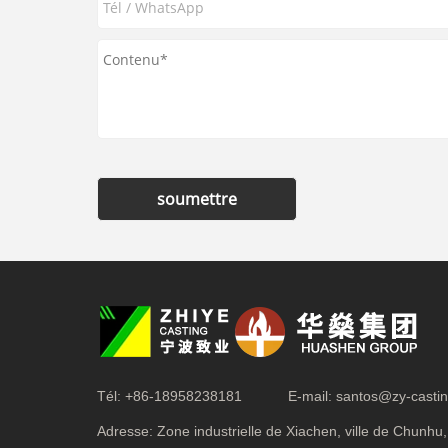
soumettre
Tél:
+86-18958238181
E-mail:
santos@zy-casti
Adresse:
Zone industrielle de Xiachen, ville de Chunhu, 