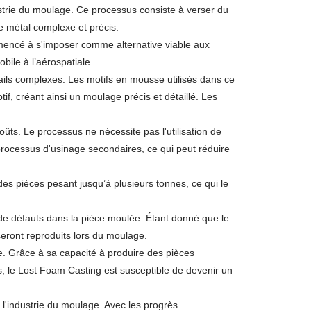
dustrie du moulage. Ce processus consiste à verser du
e métal complexe et précis.
mencé à s'imposer comme alternative viable aux
bile à l’aérospatiale.
ails complexes. Les motifs en mousse utilisés dans ce
f, créant ainsi un moulage précis et détaillé. Les
s. Le processus ne nécessite pas l'utilisation de
processus d'usinage secondaires, ce qui peut réduire
s pièces pesant jusqu’à plusieurs tonnes, ce qui le
 de défauts dans la pièce moulée. Étant donné que le
seront reproduits lors du moulage.
e. Grâce à sa capacité à produire des pièces
s, le Lost Foam Casting est susceptible de devenir un
à l'industrie du moulage. Avec les progrès