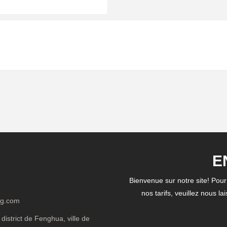
E
Bienvenue sur notre site! Pou
nos tarifs, veuillez nous l
ng.com
district de Fenghua, ville de