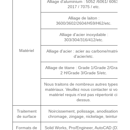
Alliage d'aluminium : 5052 /6061/ 6063 /
2017 / 7075 / etc.
Alliage de laiton :
3600/3602/2604/H59/H62/etc.
Alliage d'acier inoxydable :
303/304/316/412/etc.
Matériel
Alliage d'acier : acier au carbone/matrice
d'acier/etc.
Alliage de titane : Grade 1/Grade 2/Grade
2 H/Grade 3/Grade 5/etc.
Nous traitons de nombreux autres types de
matériaux. Veuillez nous contacter si votre
matériel requis n'est pas répertorié ci-
dessus.
Traitement
Noircissement, polissage, anodisation,
de surface
chromage, zingage, nickelage, teinture
Formats de
Solid Works, Pro/Engineer, AutoCAD (DXF,