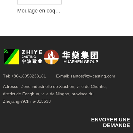
Moulage en coquille pour culbuteurs d'admission
Tél:
+86-18958238181
E-mail:
santos@zy-casting.com
Adresse:
Zone industrielle de Xiachen, ville de Chunhu,
district de Fenghua, ville de Ningbo, province du
Zhejiangï¼Chine-315538
ENVOYER UNE
DEMANDE