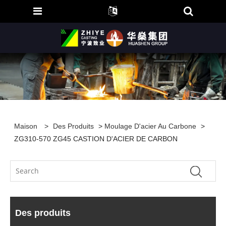
Maison
>
Des Produits
>
Moulage D'acier Au Carbone
>
ZG310-570 ZG45 CASTION D'ACIER DE CARBON
Des produits