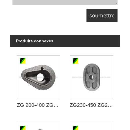
Produits connexes
ZG 200-400 ZG15 Coulage en acier en carbone
ZG230-450 ZG25 CASTION D'ACIER DE CARBON