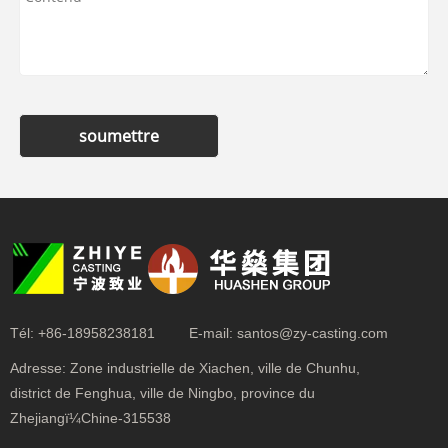
soumettre
Tél:
+86-18958238181
E-mail:
santos@zy-casting.com
Adresse:
Zone industrielle de Xiachen, ville de Chunhu,
district de Fenghua, ville de Ningbo, province du
Zhejiangï¼Chine-315538